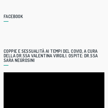
FACEBOOK
COPPIE E SESSUALITÀ AI TEMPI DEL COVID, A CURA
DELLA DR.SSA VALENTINA VIRGILI. OSPITE: DR.SSA
SARA NEGROSINI
V
i
d
e
o
P