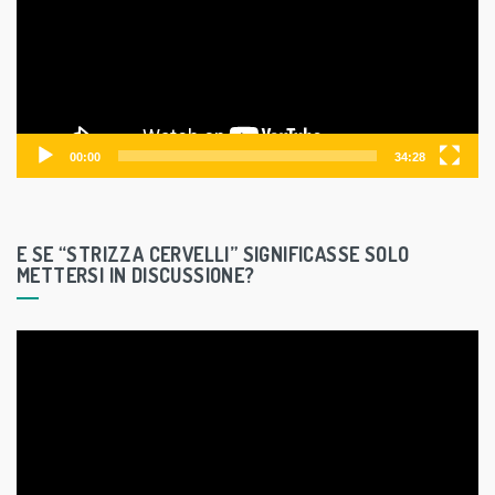
e
o
P
l
a
y
00:00
34:28
e
r
E SE “STRIZZA CERVELLI” SIGNIFICASSE SOLO
METTERSI IN DISCUSSIONE?
V
i
d
e
o
P