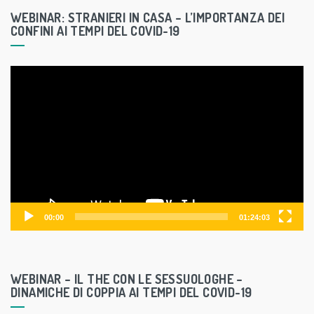
WEBINAR: STRANIERI IN CASA – L’IMPORTANZA DEI
CONFINI AI TEMPI DEL COVID-19
V
i
d
e
o
P
l
a
y
00:00
01:24:03
e
r
WEBINAR – IL THE CON LE SESSUOLOGHE –
DINAMICHE DI COPPIA AI TEMPI DEL COVID-19