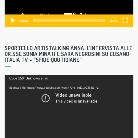
l
a
y
00:00
46:51
e
r
SPORTELLO ARTISTALKING ANNA: L’INTERVISTA ALLE
DR.SSE SONIA MINATI E SARA NEGROSINI SU CUSANO
ITALIA TV – “SFIDE QUOTIDIANE”
V
Code 150: Unknown error.
i
Scarica il file: https://www.youtube.com/watch?v=s_imD1dC2k4&_=2
d
e
o
P
l
a