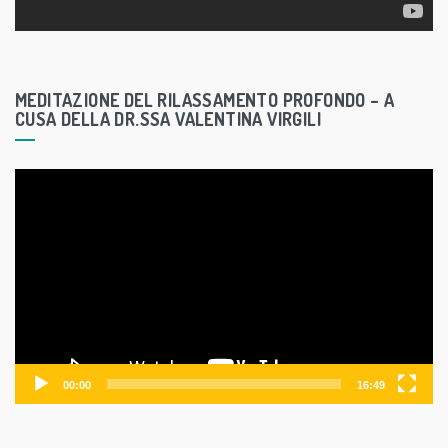
y
e
r
MEDITAZIONE DEL RILASSAMENTO PROFONDO – A
CUSA DELLA DR.SSA VALENTINA VIRGILI
V
i
d
e
o
P
l
a
y
00:00
16:49
e
r