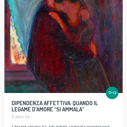
12
DIPENDENZA AFFETTIVA: QUANDO IL
LEGAME D’AMORE “SI AMMALA”
5 anni fa
L’essere umano ha, per indole, un’innata propensione