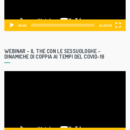
P
l
a
y
00:00
01:24:03
e
r
WEBINAR – IL THE CON LE SESSUOLOGHE –
DINAMICHE DI COPPIA AI TEMPI DEL COVID-19
V
i
d
e
o
P
l
a