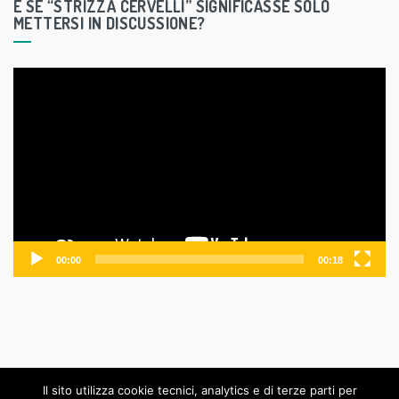
E SE “STRIZZA CERVELLI” SIGNIFICASSE SOLO
METTERSI IN DISCUSSIONE?
V
i
d
e
o
P
l
a
y
00:00
00:18
e
r
Il sito utilizza cookie tecnici, analytics e di terze parti per