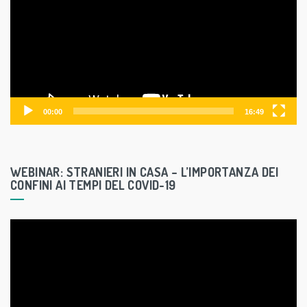
d
e
o
P
l
a
y
00:00
16:49
e
r
WEBINAR: STRANIERI IN CASA – L’IMPORTANZA DEI
CONFINI AI TEMPI DEL COVID-19
V
i
d
e
o