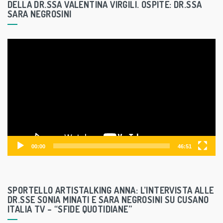
DELLA DR.SSA VALENTINA VIRGILI. OSPITE: DR.SSA
SARA NEGROSINI
V
i
d
e
o
P
l
a
y
00:00
46:51
e
r
SPORTELLO ARTISTALKING ANNA: L’INTERVISTA ALLE
DR.SSE SONIA MINATI E SARA NEGROSINI SU CUSANO
ITALIA TV – “SFIDE QUOTIDIANE”