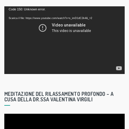
V
Code 150: Unknown error.
i
Scarica il file: https://www.youtube.com/watch?v=s_imD1dC2k4&_=2
d
e
o
P
l
a
y
e
r
MEDITAZIONE DEL RILASSAMENTO PROFONDO – A
CUSA DELLA DR.SSA VALENTINA VIRGILI
V
i