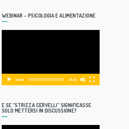
y
e
WEBINAR – PSICOLOGIA E ALIMENTAZIONE
r
V
i
d
e
o
P
l
00:00
34:28
a
y
e
E SE “STRIZZA CERVELLI” SIGNIFICASSE
r
SOLO METTERSI IN DISCUSSIONE?
V