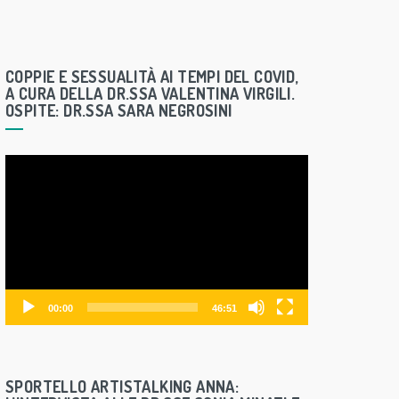
COPPIE E SESSUALITÀ AI TEMPI DEL COVID,
A CURA DELLA DR.SSA VALENTINA VIRGILI.
OSPITE: DR.SSA SARA NEGROSINI
V
i
d
e
o
P
l
00:00
46:51
a
y
e
SPORTELLO ARTISTALKING ANNA:
r