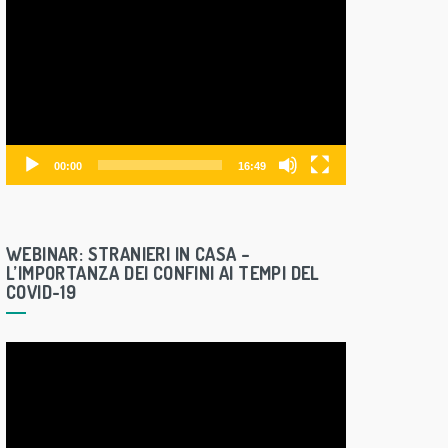
V
i
d
e
o
P
l
00:00
16:49
a
y
e
WEBINAR: STRANIERI IN CASA –
r
L’IMPORTANZA DEI CONFINI AI TEMPI DEL
COVID-19
V
i
d
e