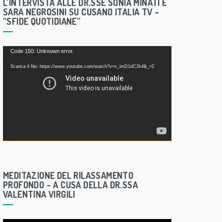
L’INTERVISTA ALLE DR.SSE SONIA MINATI E
SARA NEGROSINI SU CUSANO ITALIA TV –
“SFIDE QUOTIDIANE”
V
Code 150: Unknown error.
i
Scarica il file: https://www.youtube.com/watch?v=s_imD1dC2k4&_=2
d
e
o
P
l
a
y
e
MEDITAZIONE DEL RILASSAMENTO
r
PROFONDO – A CUSA DELLA DR.SSA
VALENTINA VIRGILI