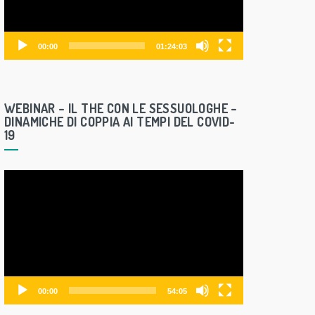
o
P
l
00:00
01:24:03
a
y
e
WEBINAR – IL THE CON LE SESSUOLOGHE –
r
DINAMICHE DI COPPIA AI TEMPI DEL COVID-
19
V
i
d
e
o
P
l
00:00
54:05
a