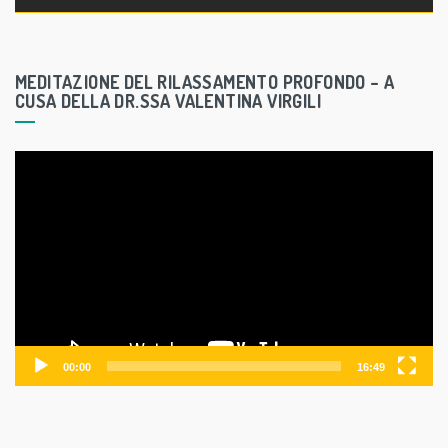
e
r
MEDITAZIONE DEL RILASSAMENTO PROFONDO – A
CUSA DELLA DR.SSA VALENTINA VIRGILI
V
i
d
e
o
P
l
a
y
00:00
16:49
e
r