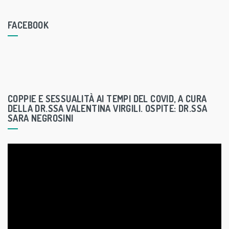
FACEBOOK
COPPIE E SESSUALITÀ AI TEMPI DEL COVID, A CURA
DELLA DR.SSA VALENTINA VIRGILI. OSPITE: DR.SSA
SARA NEGROSINI
V
i
d
e
o
P
l