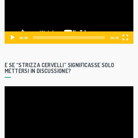
o
P
l
a
y
00:00
34:28
e
r
E SE “STRIZZA CERVELLI” SIGNIFICASSE SOLO
METTERSI IN DISCUSSIONE?
V
i
d
e
o
P
l