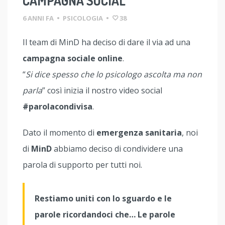
CAMPAGNA SOCIAL
6 ANNI FA
•
PSICOLOGIA
•
38
Il team di MinD ha deciso di dare il via ad una
campagna sociale online
.
“
Si dice spesso che lo psicologo ascolta ma non
parla
” così inizia il nostro video social
#parolacondivisa
.
Dato il momento di
emergenza sanitaria
, noi
di
MinD
abbiamo deciso di condividere una
parola di supporto per tutti noi.
Restiamo uniti con lo sguardo e le
parole ricordandoci che… Le parole