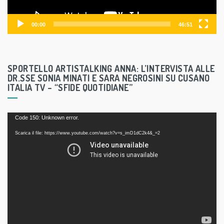
a
y
00:00
46:51
e
r
SPORTELLO ARTISTALKING ANNA: L’INTERVISTA ALLE
DR.SSE SONIA MINATI E SARA NEGROSINI SU CUSANO
ITALIA TV – “SFIDE QUOTIDIANE”
V
Code 150: Unknown error.
i
Scarica il file: https://www.youtube.com/watch?v=s_imD1dC2k4&_=2
d
e
o
P
l
a
y