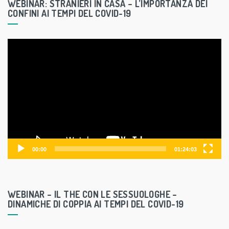
WEBINAR: STRANIERI IN CASA – L’IMPORTANZA DEI
CONFINI AI TEMPI DEL COVID-19
V
i
d
e
o
P
l
a
y
00:00
01:24:03
e
r
WEBINAR – IL THE CON LE SESSUOLOGHE –
DINAMICHE DI COPPIA AI TEMPI DEL COVID-19