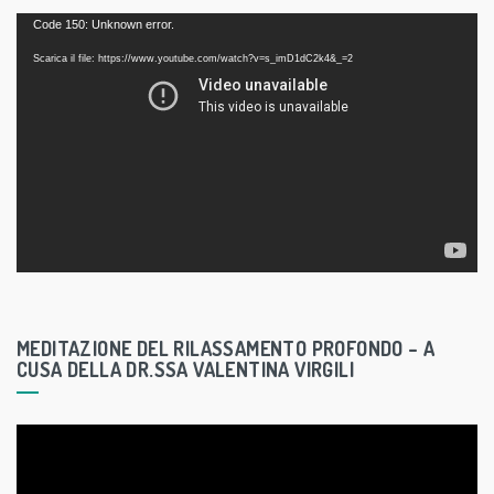
V
Code 150: Unknown error.
i
Scarica il file: https://www.youtube.com/watch?v=s_imD1dC2k4&_=2
d
e
o
P
l
a
y
e
r
MEDITAZIONE DEL RILASSAMENTO PROFONDO – A
CUSA DELLA DR.SSA VALENTINA VIRGILI
V
i
d