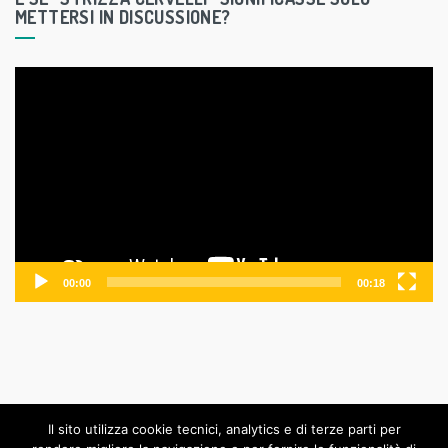
METTERSI IN DISCUSSIONE?
V
i
d
e
o
P
l
a
y
00:00
00:18
e
r
Il sito utilizza cookie tecnici, analytics e di terze parti per