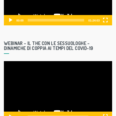
l
a
y
00:00
01:24:03
e
r
WEBINAR – IL THE CON LE SESSUOLOGHE –
DINAMICHE DI COPPIA AI TEMPI DEL COVID-19
V
i
d
e
o
P
l
a
y