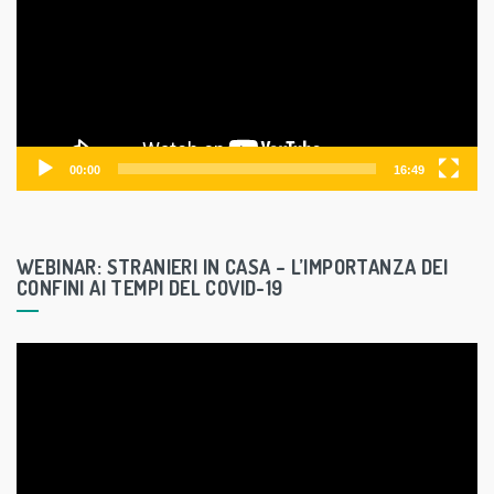
e
o
P
l
a
y
00:00
16:49
e
r
WEBINAR: STRANIERI IN CASA – L’IMPORTANZA DEI
CONFINI AI TEMPI DEL COVID-19
V
i
d
e
o
P