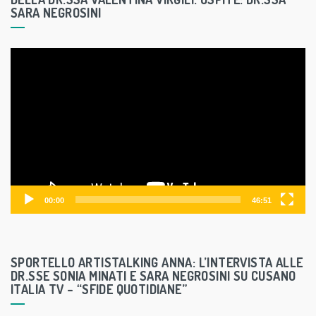
SARA NEGROSINI
V
i
d
e
o
P
l
a
y
00:00
46:51
e
r
SPORTELLO ARTISTALKING ANNA: L’INTERVISTA ALLE
DR.SSE SONIA MINATI E SARA NEGROSINI SU CUSANO
ITALIA TV – “SFIDE QUOTIDIANE”